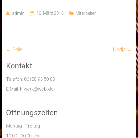
admin
10. März 2016
Mitarbeiter
←
Salie
Nadja
→
Kontakt
Telefon: 06128 93 50 80
E-Mail: h-werk@web.de
Öffnungszeiten
Montag - Freitag
10:00 - 20:00 Uhr