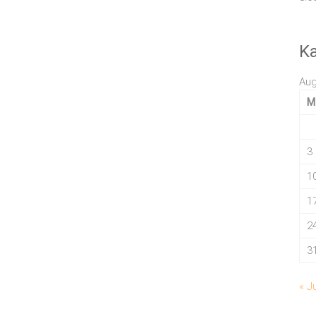
K
Aug
M
3
1
1
2
3
« Ju