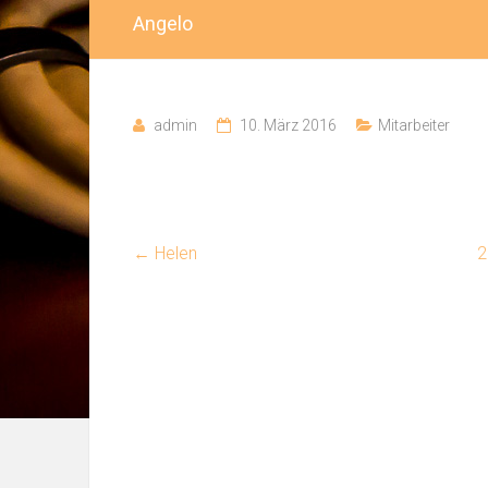
Angelo
admin
10. März 2016
Mitarbeiter
←
Helen
2