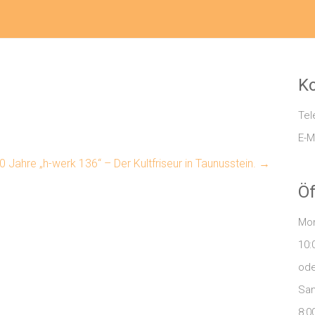
Ko
Tel
E-M
0 Jahre „h-werk 136“ – Der Kultfriseur in Taunusstein.
→
Öf
Mon
10:
ode
Sa
8:0