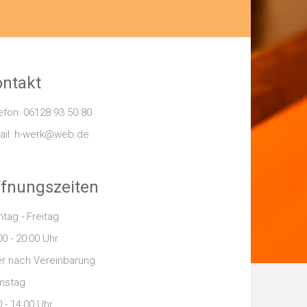
ntakt
efon: 06128 93 50 80
ail: h-werk@web.de
fnungszeiten
tag - Freitag
00 - 20:00 Uhr
r nach Vereinbarung
mstag
0 - 14:00 Uhr